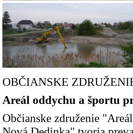
OBČIANSKE
ZDRUŽENI
Areál oddychu a športu pr
Občianske združenie "Areál 
Nová Dedinka" tvoria prevaž