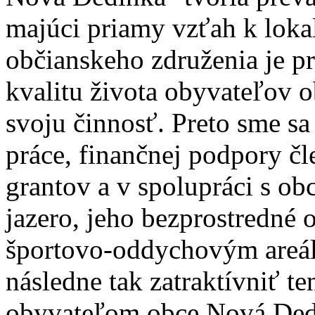
majúci priamy vzťah k lokal
občianskeho združenia je p
kvalitu života obyvateľov
svoju činnosť. Preto sme sa
práce, finančnej podpory č
grantov a v spolupráci s obc
jazero, jeho bezprostredné
športovo-oddychovým areál
následne tak zatraktívniť te
obyvateľom obce Nová Ded