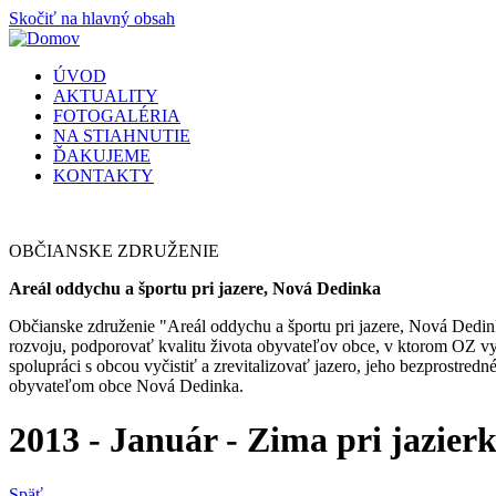
Skočiť na hlavný obsah
ÚVOD
AKTUALITY
FOTOGALÉRIA
NA STIAHNUTIE
ĎAKUJEME
KONTAKTY
OBČIANSKE
ZDRUŽENIE
Areál oddychu a športu pri jazere, Nová Dedinka
Občianske združenie "Areál oddychu a športu pri jazere, Nová Dedinka
rozvoju, podporovať kvalitu života obyvateľov obce, v ktorom OZ vy
spolupráci s obcou vyčistiť a zrevitalizovať jazero, jeho bezprostre
obyvateľom obce Nová Dedinka.
2013 - Január - Zima pri jazier
Späť