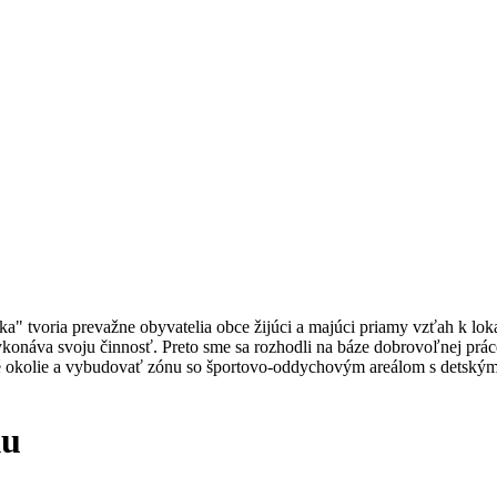
" tvoria prevažne obyvatelia obce žijúci a majúci priamy vzťah k loka
konáva svoju činnosť. Preto sme sa rozhodli na báze dobrovoľnej práce
dné okolie a vybudovať zónu so športovo-oddychovým areálom s detským 
ku